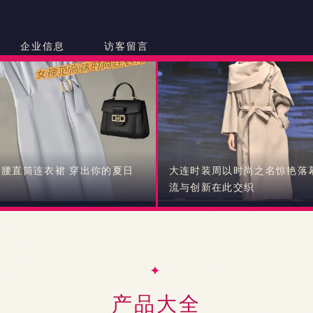
企业信息
访客留言
腰直筒连衣裙 穿出你的夏日
大连时装周以时尚之名惊艳落幕
感
流与创新在此交织
产品大全