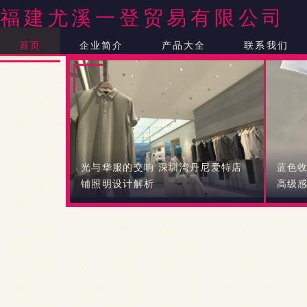
福建尤溪一登贸易有限公司
首页
企业简介
产品大全
联系我们
光与华服的交响 深圳湾丹尼爱特店
蓝色收
铺照明设计解析
高级